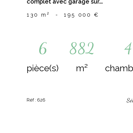
complet avec garage sur...
130 m²
-
195 000 €
6
882
4
pièce(s)
m²
chambr
Sé
Réf : 626