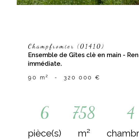
Champfromier (01410)
Ensemble de Gîtes clè en main - Rent
immédiate.
90 m²
-
320 000 €
6
758
4
pièce(s)
m²
chambr