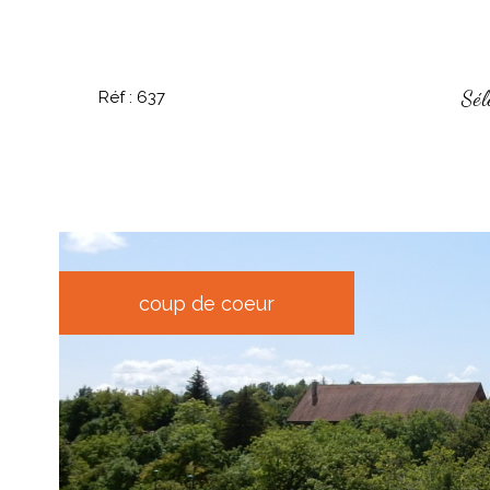
Sél
Réf : 637
coup de coeur
voir le