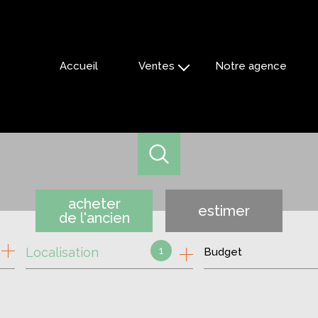
Accueil
Ventes
Notre agence
appartements
maisons
villas
fermes
local commercial
terrains
acheter
estimer
de l'ancien
autres
1
Localisation
Budget
de l'ancien
de l'immo pro