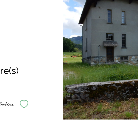
e(s)
lection
Sélectionner