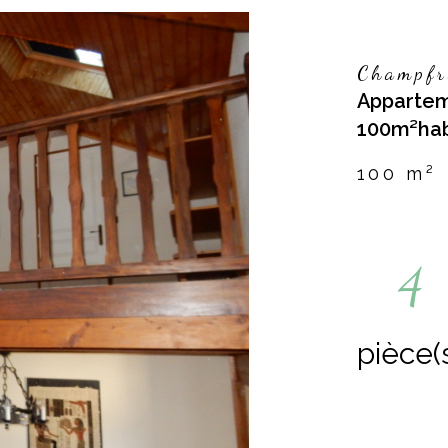
Champfr
Appartem
100m²hab
100 m²
4
pièce(