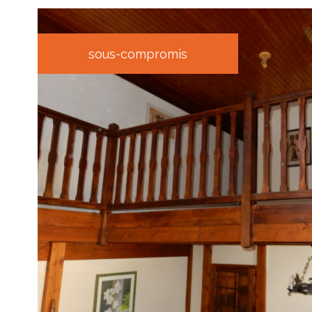
sous-compromis
voir le
bien