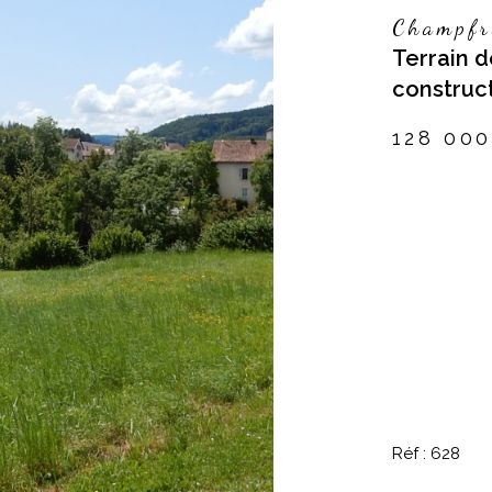
Champfr
Terrain 
construct
128 00
Réf : 628