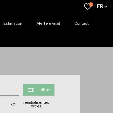
Langue
0
FR
Estimation
Alerte e-mail
Contact
filtrer
réinitialiser les
filtres