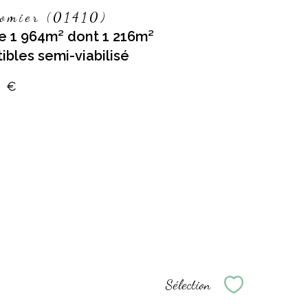
omier (01410)
de 1 964m² dont 1 216m²
ibles semi-viabilisé
0 €
Sélection
Sélectionne