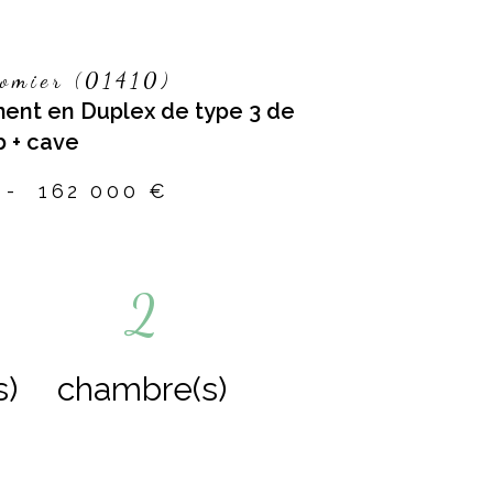
omier (01410)
ent en Duplex de type 3 de
 + cave
-
162 000 €
2
s)
chambre(s)